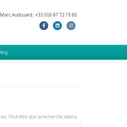
Marc Audouard : +33 (0)6 87 72 19 80
F
L
I
a
i
n
c
n
s
Blog
e
k
t
b
e
a
o
d
g
o
i
r
k
n
a
m
ez. Peut-être que la recherche aidera.