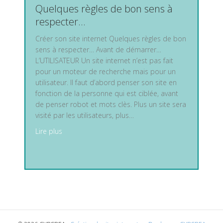
Quelques règles de bon sens à
respecter…
Créer son site internet Quelques règles de bon
sens à respecter… Avant de démarrer…
L’UTILISATEUR Un site internet n’est pas fait
pour un moteur de recherche mais pour un
utilisateur. Il faut d’abord penser son site en
fonction de la personne qui est ciblée, avant
de penser robot et mots clès. Plus un site sera
visité par les utilisateurs, plus…
about Créer son site internet – Quelques règles 
Lire plus