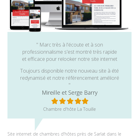
" Marc très à l'écoute et à son
professionnalisme s'est montré très rapide
et efficace pour relooker notre site internet
Toujours disponible notre nouveau site à été
redynamisé et notre référencement amélioré
"
Mireille et Serge Barry
Filled
Filled
Filled
Filled
Filled
star
star
star
star
star
Chambre d'hôte La Touille
Site internet de chambres d'hôtes près de Sarlat dans le