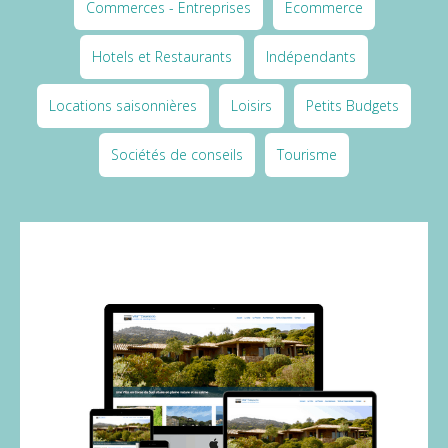
Commerces - Entreprises
Ecommerce
Hotels et Restaurants
Indépendants
Locations saisonnières
Loisirs
Petits Budgets
Sociétés de conseils
Tourisme