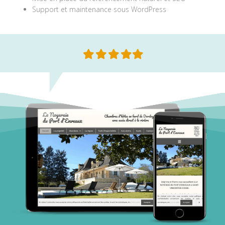
Support et maintenance sous WordPress
Filled
Filled
Filled
Filled
Filled
star
star
star
star
star