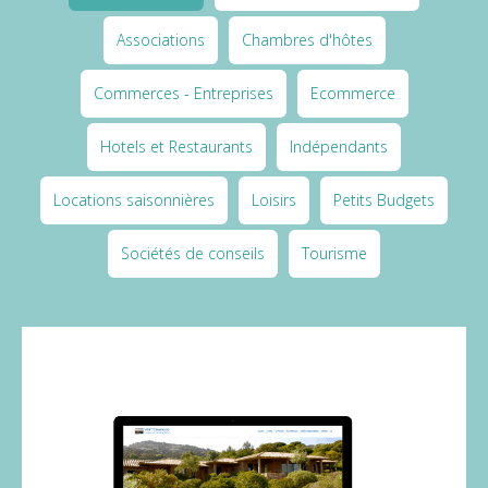
Associations
Chambres d'hôtes
Commerces - Entreprises
Ecommerce
Hotels et Restaurants
Indépendants
Locations saisonnières
Loisirs
Petits Budgets
Sociétés de conseils
Tourisme